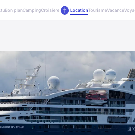
ctu
Bon plan
Camping
Croisière
Location
Tourisme
Vacance
Voya